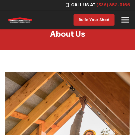
CALL US AT
(336) 852-3166
Skip to content
Build Your Shed
About Us